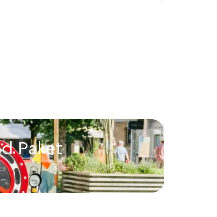
ld Paket
City
Vaduz
Citytrai