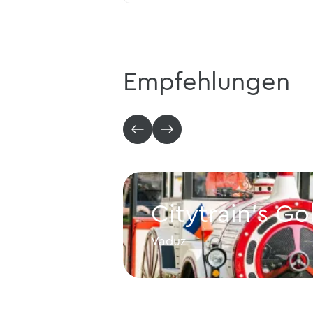
Empfehlungen
Citytrain's Go
Vaduz
Citytrain's Gold Paket