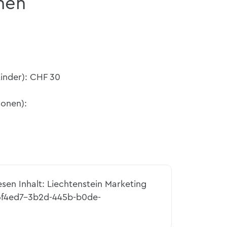
nen
Kinder): CHF 30
sonen):
esen Inhalt: Liechtenstein Marketing
26f4ed7-3b2d-445b-b0de-