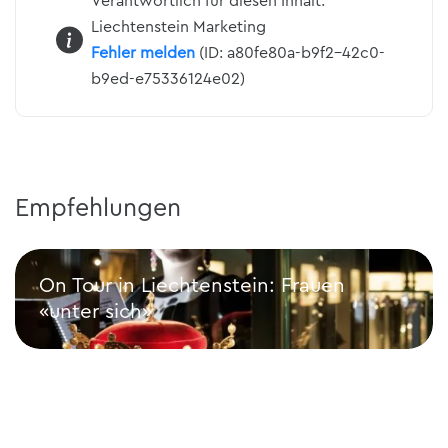
Verantwortlich für diesen Inhalt:
Liechtenstein Marketing
Fehler melden
(ID: a80fe80a-b9f2-42c0-
b9ed-e75336124e02)
Empfehlungen
On Tour in Liechtenstein: Frauen
«unter sich»
On Tour in Liechtenstein: Frauen «unter sich»