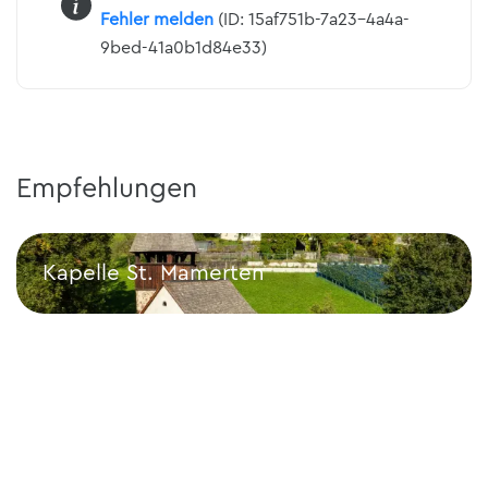
Fehler melden
(ID: 15af751b-7a23-4a4a-
9bed-41a0b1d84e33)
Empfehlungen
Kapelle St. Mamerten
Kapelle St. Mamerten