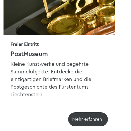
Freier Eintritt
20%
PostMuseum
La
Kleine Kunstwerke und begehrte
Das
Sammelobjekte: Entdecke die
bet
einzigartigen Briefmarken und die
Lie
Postgeschichte des Fürstentums
nat
Liechtenstein.
Mehr erfahren