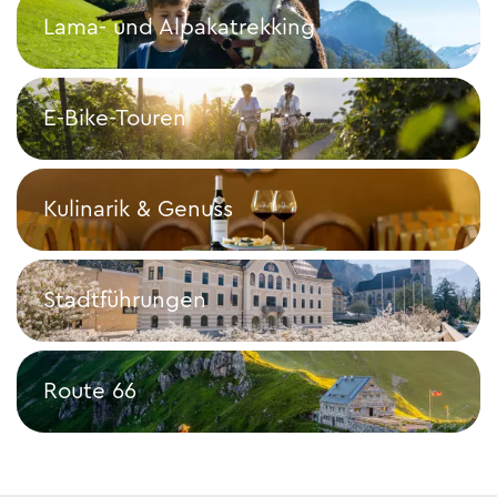
Lama- und Alpakatrekking
Lama- und Alpakatrekking
E-Bike-Touren
E-Bike-Touren
Kulinarik & Genuss
Kulinarik & Genuss
Stadtführungen
Stadtführungen
Route 66
Route 66