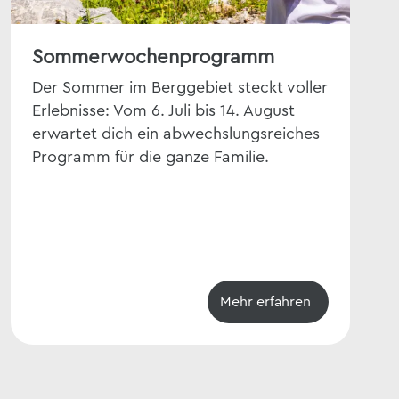
Sommerwochenprogramm
Lie
Der Sommer im Berggebiet steckt voller
Hoh
Erlebnisse: Vom 6. Juli bis 14. August
Nat
erwartet dich ein abwechslungsreiches
kul
Programm für die ganze Familie.
ist
Kurz
Mehr erfahren