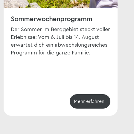
Sommerwochenprogramm
Lie
Der Sommer im Berggebiet steckt voller
Hoh
Erlebnisse: Vom 6. Juli bis 14. August
Nat
erwartet dich ein abwechslungsreiches
kul
Programm für die ganze Familie.
ist
Kurz
Mehr erfahren