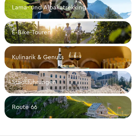
Lama- und Alpakatrekking
Lama- und Alpakatrekking
E-Bike-Touren
E-Bike-Touren
Kulinarik & Genuss
Kulinarik & Genuss
Stadtführungen
Stadtführungen
Route 66
Route 66